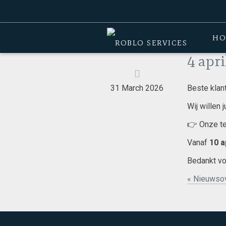
Home
>
Nieuws
>
4 april t.e.m. 9 april
HO
4 apri
31 March 2026
Beste klan
Wij willen 
👉 Onze te
Vanaf
10 a
Bedankt voo
« Nieuwsov