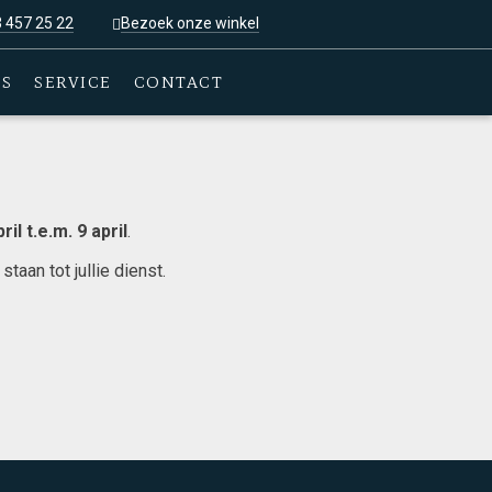
3 457 25 22
Bezoek onze winkel
ES
SERVICE
CONTACT
pril t.e.m. 9 april
.
aan tot jullie dienst.