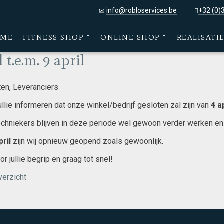
info@robloservices.be
+32 (0)
ME
FITNESS SHOP
ONLINE SHOP
REALISATI
l t.e.m. 9 april
ten, Leveranciers
jullie informeren dat onze winkel/bedrijf gesloten zal zijn van
4 a
chniekers blijven in deze periode wel gewoon verder werken en st
pril
zijn wij opnieuw geopend zoals gewoonlijk.
r jullie begrip en graag tot snel!
erzicht