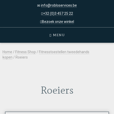
info@robloservices.be
+32 (0)3 457 25 22
Bezoek onze winkel
MENU
Home
/
Fitness Shop
/
Fitnesstoestellen tweedehands
kopen
/ Roeiers
Roeiers