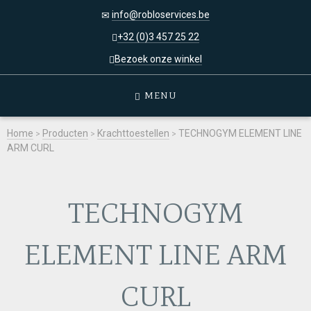
info@robloservices.be
+32 (0)3 457 25 22
Bezoek onze winkel
MENU
Home
>
Producten
>
Krachttoestellen
>
TECHNOGYM ELEMENT LINE
ARM CURL
TECHNOGYM
ELEMENT LINE ARM
CURL