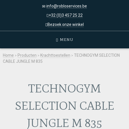
info@robloservices.be
+32 (0)3 457 25 22
Bezoek onze winkel
MENU
Home
>
Producten
>
Krachttoestellen
>
TECHNOGYM SELECTION
CABLE JUNGLE M 835
TECHNOGYM
SELECTION CABLE
JUNGLE M 835