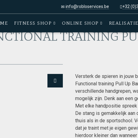
info@robloservices.be
+32 (0)
CF022 FUNCTIONAL TRAINING PULL UP BAR
ME
FITNESS SHOP
ONLINE SHOP
REALISATI
NCTIONAL TRAINING PU
Versterk de spieren in jouw 
Functional training Pull Up B
verschillende handgrepen, w
mogelijk zijn. Denk aan een g
Met elke handpositie spreek 
De stang is gemakkelijk aan 
thuis als in de sportschool. 
dat je traint met je eigen ge
hierdoor kleiner dan wanneer 