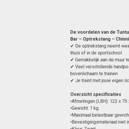
De voordelen van de Tunturi
Bar – Optrekstang – Chinn
✔ De optrekstang neemt weini
thuis of in de sportschool
✔ Gemakkelijk aan de muur t
✔ Veel verschillende handpos
bovenlichaam te trainen
✔ Je traint met jouw eigen l
Overzicht specificaties
•Afmetingen (LBH): 122 x 75 
•Gewicht: 1 kg.
•Maximaal belastbaar gewicht
•Bevestigingsmateriaal niet 
•Kleur: Zwart