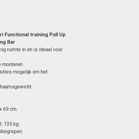
 Functional training Pull Up
ing Bar
g ruimte in en is ideaal voor
e monteren
ities mogelijk om het
ichaamsgewicht
x 69 cm.
: 135 kg.
inbegrepen