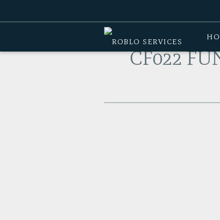
Home
>
Producten
>
Crossfittoestel
>
HO
CF022 FU