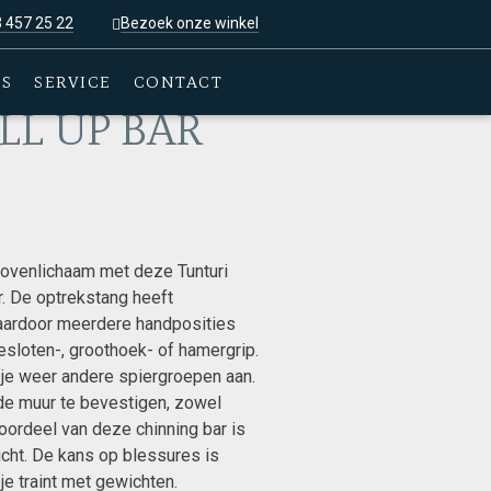
3 457 25 22
Bezoek onze winkel
ES
SERVICE
CONTACT
LL UP BAR
bovenlichaam met deze Tunturi
ar. De optrekstang heeft
aardoor meerdere handposities
esloten-, groothoek- of hamergrip.
je weer andere spiergroepen aan.
de muur te bevestigen, zowel
Voordeel van deze chinning bar is
wicht. De kans op blessures is
je traint met gewichten.