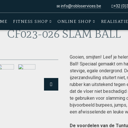
info@robloservices.be
+32 (0)
CF023-026 SLAM BALL
ME
FITNESS SHOP
ONLINE SHOP
REALISATI
CF023-026 SLAM BALL
Gooien, smijten! Leef je hele
Ball! Speciaal gemaakt om h
stevige, egale ondergrond. D
ijzerzandvulling stuitert niet,
rubber kan uitstekend tegen 
dat de vloer niet beschadigd r
te gebruiken voor slamming 
bijvoorbeeld burpees, jumps, 
een afwisselende en leuke w
De voordelen van de Tuntur