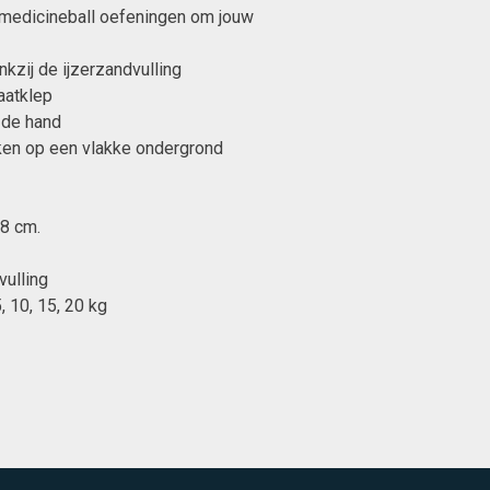
medicineball oefeningen om jouw
nkzij de ijzerzandvulling
aatklep
n de hand
ken op een vlakke ondergrond
28 cm.
vulling
, 10, 15, 20 kg