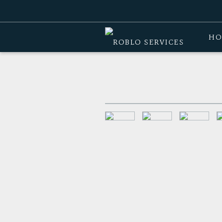
Home
>
Producten
>
Crossfittoestel
>
HO