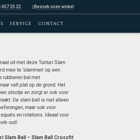
3 457 25 22
Bezoek onze winkel
ES
SERVICE
CONTACT
maal uit met deze Tunturi Slam
ard mee te ‘slammen’ op een
e rubberen bal met
 maar valt plat op de grond. Het
een stootje en zorgt er ook voor
aakt. De slam ball is niet alleen
oefeningen, maar ook voor
squats en rotations. Ideaal voor
ork-out!
i Slam Ball – Slam Ball Crossfit