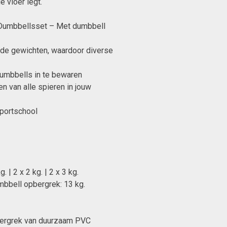
e vloer legt.
 Dumbbellsset – Met dumbbell
de gewichten, waardoor diverse
umbbells in te bewaren
n van alle spieren in jouw
sportschool
. | 2 x 2 kg. | 2 x 3 kg.
umbbell opbergrek: 13 kg.
bergrek van duurzaam PVC