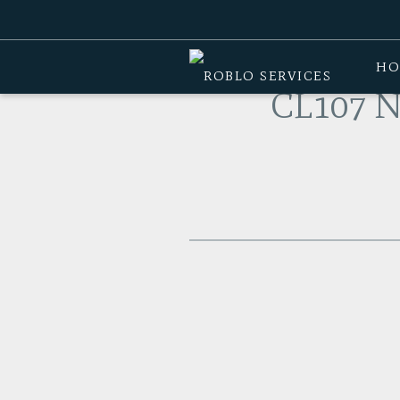
Home
>
Producten
>
Dumbbells
>
CL1
HO
CL107 