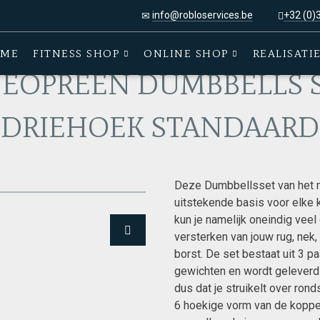
info@robloservices.be
+32 (0)
07 NEOPREEN DUMBBELLS SET MET DRIEHOEK STANDAARD
ME
FITNESS SHOP
ONLINE SHOP
REALISATI
NEOPREEN DUMBBELLS 
DRIEHOEK STANDAARD
Deze Dumbbellsset van het m
uitstekende basis voor elke 
kun je namelijk oneindig vee
versterken van jouw rug, nek
borst. De set bestaat uit 3 
gewichten en wordt geleverd
dus dat je struikelt over ron
6 hoekige vorm van de koppe