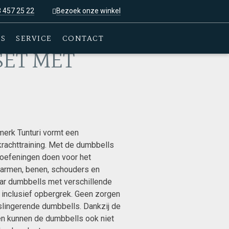
3 457 25 22
Bezoek onze winkel
ES
SERVICE
CONTACT
SET MET
erk Tunturi vormt een
krachttraining. Met de dumbbells
l oefeningen doen voor het
, armen, benen, schouders en
paar dumbbells met verschillende
 inclusief opbergrek. Geen zorgen
dslingerende dumbbells. Dankzij de
n kunnen de dumbbells ook niet