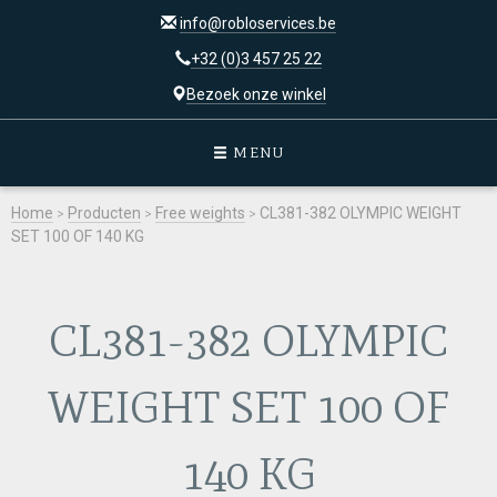
info@robloservices.be
+32 (0)3 457 25 22
Bezoek onze winkel
MENU
Home
>
Producten
>
Free weights
>
CL381-382 OLYMPIC WEIGHT
SET 100 OF 140 KG
CL381-382 OLYMPIC
WEIGHT SET 100 OF
140 KG