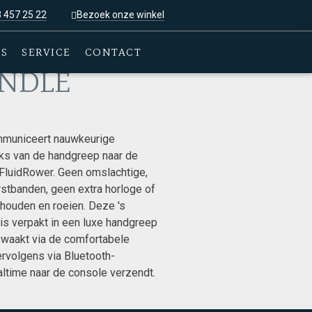
3 457 25 22
Bezoek onze winkel
ES
SERVICE
CONTACT
ANDLE
mmuniceert nauwkeurige
ks van de handgreep naar de
FluidRower. Geen omslachtige,
stbanden, geen extra horloge of
houden en roeien. Deze 's
is verpakt in een luxe handgreep
ewaakt via de comfortabele
rvolgens via Bluetooth-
altime naar de console verzendt.