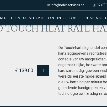
info@robloservices.be
+32 (0)
en
>
FLUID TOUCH HEAT RATE HANDLE
ME
FITNESS SHOP
ONLINE SHOP
REALISATI
D TOUCH HEAT RATE H
De Touch-hartslaghendel co
hartslaggegevens rechtstree
console van uw aangesloten 
ongemakkelijke, bezwete bor
€ 139.00
hardware nodig, gewoon vast
werelds eerste mogelijkheid 
die uw hartslag per minuut b
geleidende handgrepen en ve
technologie uw hartslag in re