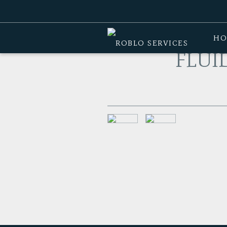
Home
>
Producten
>
Roeitoestel kop
HO
FLUI