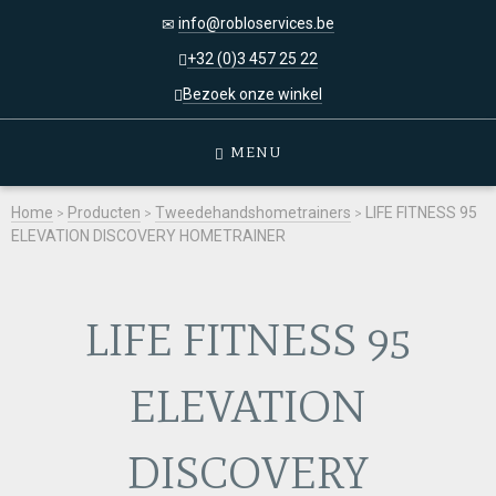
info@robloservices.be
+32 (0)3 457 25 22
Bezoek onze winkel
MENU
Home
>
Producten
>
Tweedehandshometrainers
>
LIFE FITNESS 95
ELEVATION DISCOVERY HOMETRAINER
LIFE FITNESS 95
ELEVATION
DISCOVERY