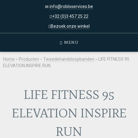
info@robloservices.be
+32 (0)3 457 25 22
Bezoek onze winkel
MENU
Home
>
Producten
>
Tweedehandsloopbanden
>
LIFE FITNESS 95
ELEVATION INSPIRE RUN
LIFE FITNESS 95
ELEVATION INSPIRE
RUN