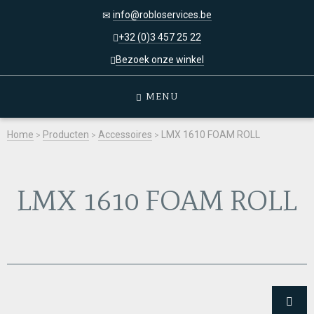
info@robloservices.be
+32 (0)3 457 25 22
Bezoek onze winkel
MENU
Home
>
Producten
>
Accessoires
>
LMX 1610 FOAM ROLL
LMX 1610 FOAM ROLL