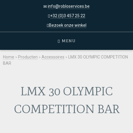
info@robloservices.be
+32 (0)3 457 25 22
Bezoek onze winkel
MENU
Home
>
Producten
>
Accessoires
>
LMX 30 OLYMPIC COMPETITION
BAR
LMX 30 OLYMPIC
COMPETITION BAR