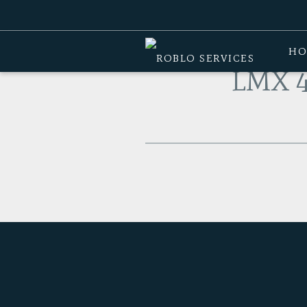
Home
>
Producten
>
Accessoires
>
LM
HO
LMX 4