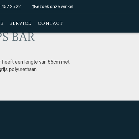
3 457 25 22
Bezoek onze winkel
ES
SERVICE
CONTACT
PS BAR
r heeft een lengte van 65cm met
ijs polyurethaan.