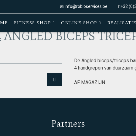
info@robloservices.be
+32 (0)
X 4 ANGLED BICEPS TRICEPS BAR
ME
FITNESS SHOP
ONLINE SHOP
REALISATI
 ANGLED BICEPS TRICE
De Angled biceps/triceps ba
4 handgrepen van duurzaam gr
AF MAGAZIJN
Partners