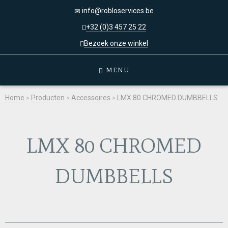
info@robloservices.be
+32 (0)3 457 25 22
Bezoek onze winkel
MENU
Home
>
Producten
>
Accessoires
>
LMX 80 CHROMED DUMBBELLS
LMX 80 CHROMED
DUMBBELLS