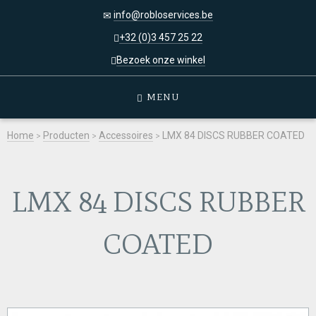
info@robloservices.be
+32 (0)3 457 25 22
Bezoek onze winkel
MENU
Home
>
Producten
>
Accessoires
>
LMX 84 DISCS RUBBER COATED
LMX 84 DISCS RUBBER
COATED