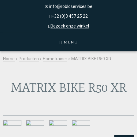
info@robloservices.be
+32 (0)3 457 25 22
Bezoek onze winkel
MENU
Home
>
Producten
>
Hometrainer
>
MATRIX BIKE R50 XR
MATRIX BIKE R50 XR