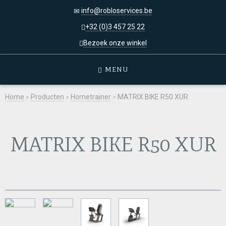
info@robloservices.be
+32 (0)3 457 25 22
Bezoek onze winkel
MENU
Home
>
Producten
>
Hometrainer
>
MATRIX BIKE R50 XUR
MATRIX BIKE R50 XUR