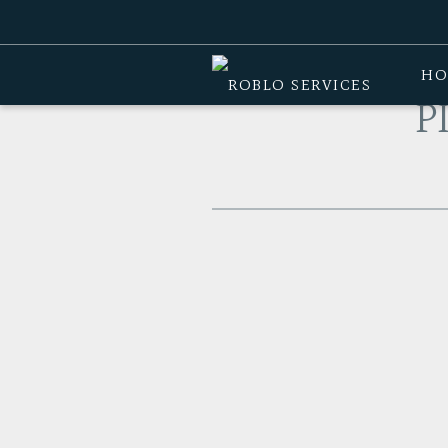
Home
>
Producten
>
Functional traini
HO
P