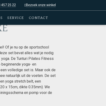
3 457 25 22
Bezoek onze winkel
ES
SERVICE
CONTACT
XE
el! Of je nu op de sportschool
deze set bevat alles wat je nodig
f yoga. De Tunturi Pilates Fitness
e beginnende yoga- en
een volledige set is. Maar ook de
e natuurlijk uit de voeten. De set
een yoga stretch belt, een
120 x 15cm, dikte 0.35mm). We
trainingsschema en pomp voor de