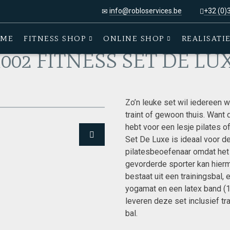
info@robloservices.be
+32 (0)
ng
>
PI002 FITNESS SET DE LUXE
ME
FITNESS SHOP
ONLINE SHOP
REALISATI
I002 FITNESS SET DE LU
Zo’n leuke set wil iedereen w
traint of gewoon thuis. Want 
hebt voor een lesje pilates o
Set De Luxe is ideaal voor d
pilatesbeoefenaar omdat het 
gevorderde sporter kan hierme
bestaat uit een trainingsbal, 
yogamat en een latex band (
leveren deze set inclusief 
bal.