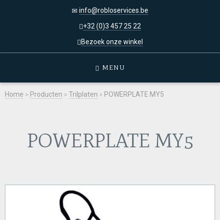
info@robloservices.be
+32 (0)3 457 25 22
Bezoek onze winkel
MENU
Home
>
Producten
>
Trilplaten
>
POWERPLATE MY5
POWERPLATE MY5