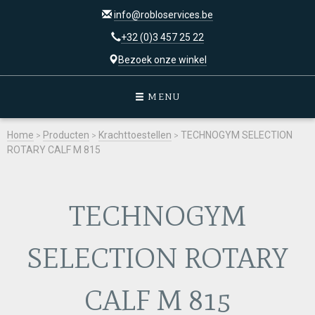
info@robloservices.be
+32 (0)3 457 25 22
Bezoek onze winkel
MENU
Home
>
Producten
>
Krachttoestellen
>
TECHNOGYM SELECTION
ROTARY CALF M 815
TECHNOGYM
SELECTION ROTARY
CALF M 815