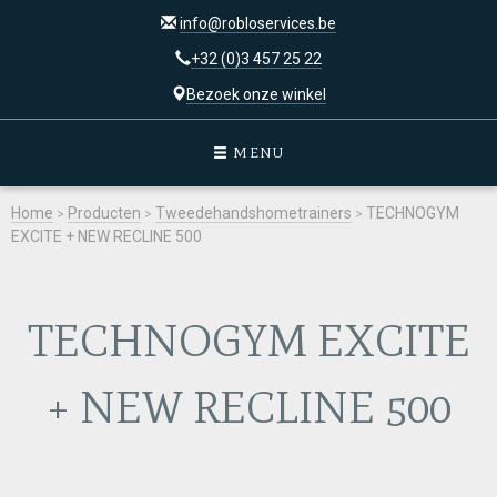
info@robloservices.be
+32 (0)3 457 25 22
Bezoek onze winkel
MENU
Home
>
Producten
>
Tweedehandshometrainers
>
TECHNOGYM
EXCITE + NEW RECLINE 500
TECHNOGYM EXCITE
+ NEW RECLINE 500