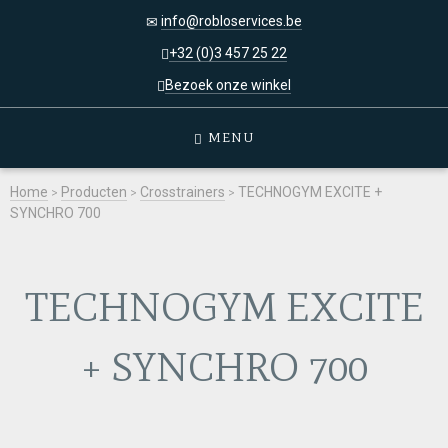
info@robloservices.be
+32 (0)3 457 25 22
Bezoek onze winkel
MENU
Home
>
Producten
>
Crosstrainers
>
TECHNOGYM EXCITE +
SYNCHRO 700
TECHNOGYM EXCITE
+ SYNCHRO 700