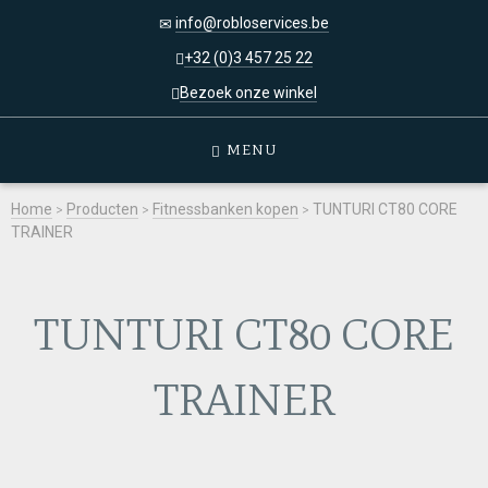
info@robloservices.be
+32 (0)3 457 25 22
Bezoek onze winkel
MENU
Home
>
Producten
>
Fitnessbanken kopen
>
TUNTURI CT80 CORE
TRAINER
TUNTURI CT80 CORE
TRAINER