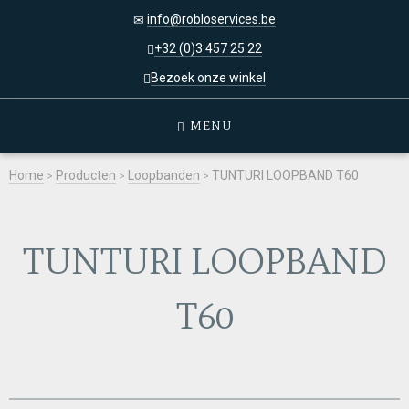
info@robloservices.be
+32 (0)3 457 25 22
Bezoek onze winkel
MENU
Home
>
Producten
>
Loopbanden
>
TUNTURI LOOPBAND T60
TUNTURI LOOPBAND
T60