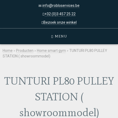
info@robloservices.be
+32 (0)3 457 25 22
Bezoek onze winkel
MENU
Home
>
Producten
>
Home smart gym
>
TUNTURI PL80 PULLEY
STATION ( showroommodel)
TUNTURI PL80 PULLEY
STATION (
showroommodel)