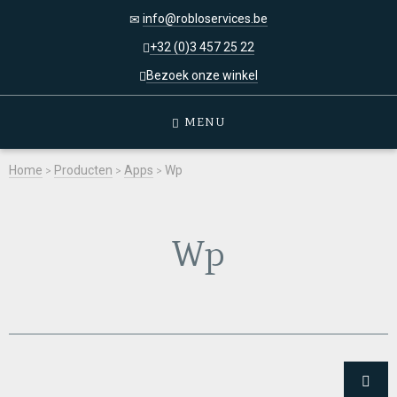
info@robloservices.be
+32 (0)3 457 25 22
Bezoek onze winkel
MENU
Home
>
Producten
>
Apps
>
Wp
Wp