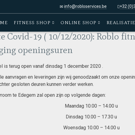
info@robloservices.be
+32 (0)
0/12/2020): Roblo fitness shop :Wijziging openingsuren
ME
FITNESS SHOP
ONLINE SHOP
REALISATI
e Covid-19 ( 10/12/2020): Roblo fit
iging openingsuren
l is terug open vanaf dinsdag 1 december 2020 .
le aanvragen en leveringen zijn wij genoodzaakt om onze openin
achter gesloten deuren kunnen verder werken.
oom te Edegem zal open zijn op volgende dagen:
Maandag 10.00 – 14.00 u
Dinsdag 10.00 – 17.30 u
Woensdag 10.00 – 14.00 u