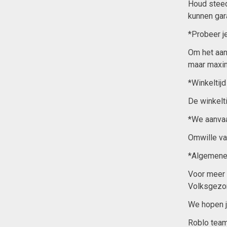
Houd steed
kunnen gara
*Probeer j
Om het aan
maar maxim
*Winkeltij
De winkelt
*We aanva
Omwille van
*Algemene
Voor meer 
Volksgezo
We hopen j
Roblo tea