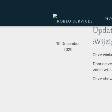
Home
>
Nieuws
>
Update Covid-19 ( 1
HO
Updat
:Wijz
10 December
2020
Onze winke
Door de ve
zodat wij 
Onze showr