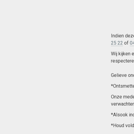
Indien dez
25 22
of
0
Wij kijken 
respectere
Gelieve ond
*Ontsmette
Onze medew
verwachten
*Alsook in
*Houd vol