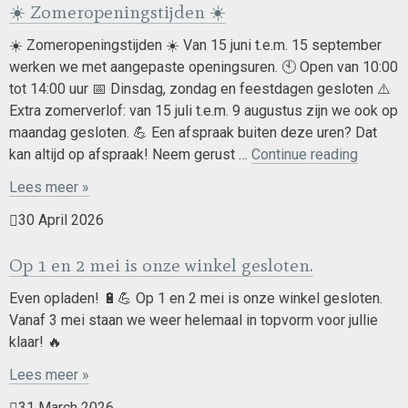
☀️ Zomeropeningstijden ☀️
juni
☀️ Zomeropeningstijden ☀️ Van 15 juni t.e.m. 15 september
werken we met aangepaste openingsuren. 🕙 Open van 10:00
tot 14:00 uur 📅 Dinsdag, zondag en feestdagen gesloten ⚠️
Extra zomerverlof: van 15 juli t.e.m. 9 augustus zijn we ook op
maandag gesloten. 💪 Een afspraak buiten deze uren? Dat
☀️
kan altijd op afspraak! Neem gerust …
Continue reading
Zomerop
Lees meer »
☀️
30 April 2026
Op 1 en 2 mei is onze winkel gesloten.
Even opladen! 🔋💪 Op 1 en 2 mei is onze winkel gesloten.
Vanaf 3 mei staan we weer helemaal in topvorm voor jullie
klaar! 🔥
Lees meer »
31 March 2026